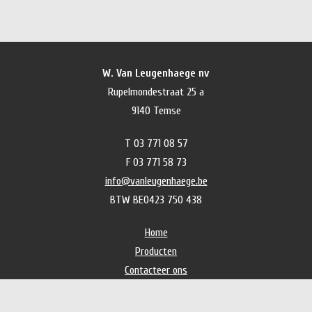
W. Van Leugenhaege nv
Rupelmondestraat 25 a
9140 Temse
T 03 771 08 57
F 03 771 58 73
info@vanleugenhaege.be
BTW BE0423 750 438
Home
Producten
Contacteer ons
Privacyverklaring
cookie-policy